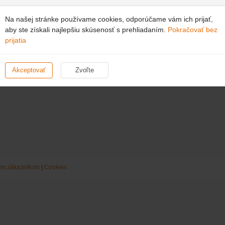
Na našej stránke používame cookies, odporúčame vám ich prijať,
aby ste získali najlepšiu skúsenosť s prehliadaním.
Pokračovať bez
prijatia
Akceptovať
Zvoľte
šim zákazníkom
|
Cookies