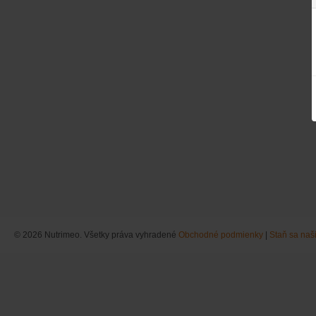
© 2026 Nutrimeo. Všetky práva vyhradené
Obchodné podmienky
|
Staň sa na