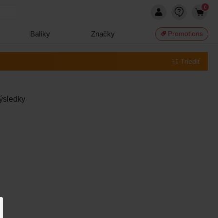
0
Balíky
Značky
Promotions
Triediť
ýsledky