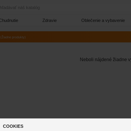
hľadávať náš katalóg
Chudnutie
Zdravie
Oblečenie a vybavenie
(Žiadne produkty)
Neboli nájdené žiadne v
COOKIES