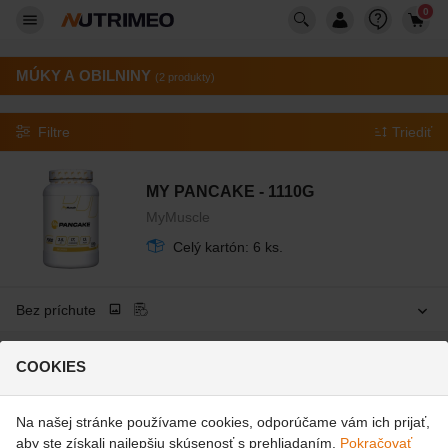
0
MÚKY A OBILNINY
(2 produkty)
Filtre
Triediť
MY PANCAKE - 1110G
MyMuscle
Celý kartón: 6 ks.
Bez príchute
COOKIES
MY INSTANT OATS - 1500G
MyMuscle
Na našej stránke používame cookies, odporúčame vám ich prijať,
Celý kartón: 6 ks.
aby ste získali najlepšiu skúsenosť s prehliadaním.
Pokračovať