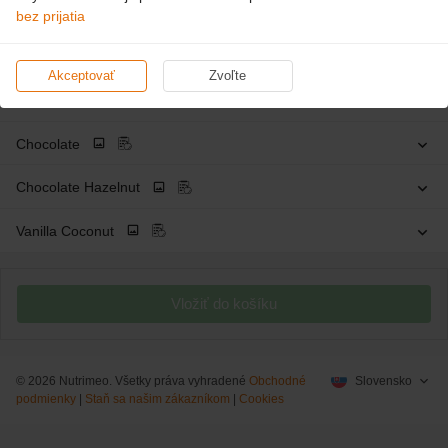
bez prijatia
Bez príchute
Akceptovať
Zvoľte
Caramel
Chocolate
Chocolate Hazelnut
Vanilla Coconut
Vložiť do košíku
© 2026 Nutrimeo. Všetky práva vyhradené
Obchodné
Slovensko
podmienky
|
Staň sa našim zákazníkom
|
Cookies