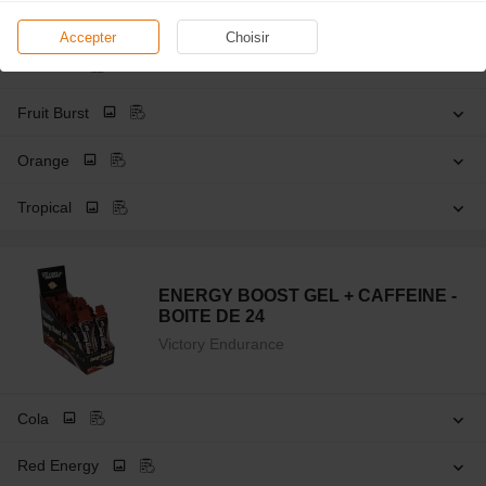
Accepter
Choisir
Cola
Fruit Burst
Orange
Tropical
ENERGY BOOST GEL + CAFFEINE -
BOITE DE 24
Victory Endurance
Cola
Red Energy