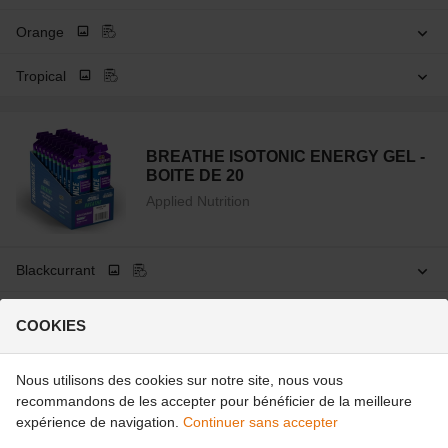
Orange
Tropical
BREATHE ISOTONIC ENERGY GEL -
BOITE DE 20
Applied Nutrition
Blackcurrant
Cola
COOKIES
Nous utilisons des cookies sur notre site, nous vous
SPRINT ISOTONIC ENERGY GEL +
recommandons de les accepter pour bénéficier de la meilleure
CAFFEINE - BOITE DE 20
expérience de navigation.
Continuer sans accepter
Applied Nutrition