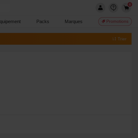
0
quipement
Packs
Marques
Promotions
Trier