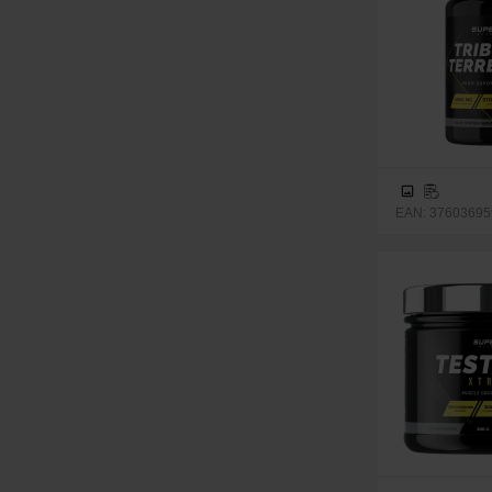
EAN: 376036959