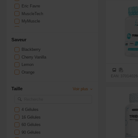
Eric Favre
MuscleTech
MyMuscle
Natura Force
Nutraclear
Saveur
Olimp Sport Nutrition
Blackberry
Optigura
Cherry Vanilla
Pharmapure
Lemon
Pronutrition
Orange
QNT
EAN: 37014026
STC Nutrition
Taille
Voir plus
Scitec Nutrition
Sport Diet Nutrition
Stacker 2
4 Gélules
Superset Nutrition
16 Gélules
Weider
60 Gélules
Yam Nutrition
90 Gélules
Zoomad Labs