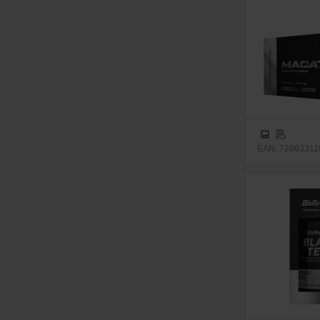
EAN: 728633110