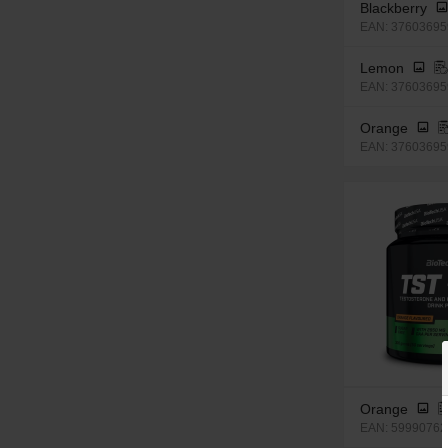
Blackberry
EAN: 376036959
Lemon
EAN: 376036959
Orange
EAN: 376036959
Orange
EAN: 59990762