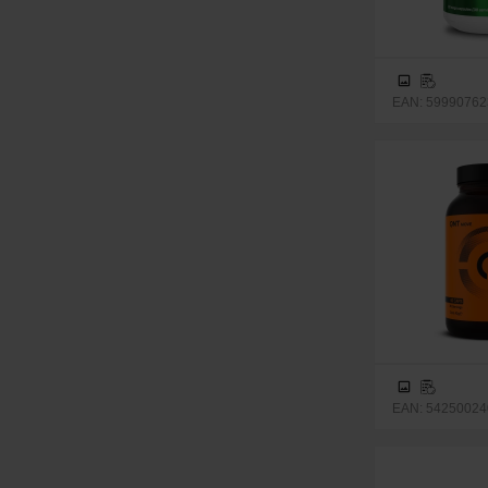
EAN: 599907623
EAN: 542500240