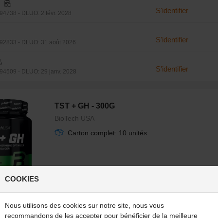
S'identifier
4738 - DLUO: 2 févr. 2028
S'identifier
2833 - DLUO: 31 août 2026
S'identifier
4509 - DLUO: 29 janv. 2028
TST + GH - 300G
BioTech USA
Carton complet: 10 unités
COOKIES
Nous utilisons des cookies sur notre site, nous vous
S'identifier
51315 - DLUO: 31 mars 2029
recommandons de les accepter pour bénéficier de la meilleure