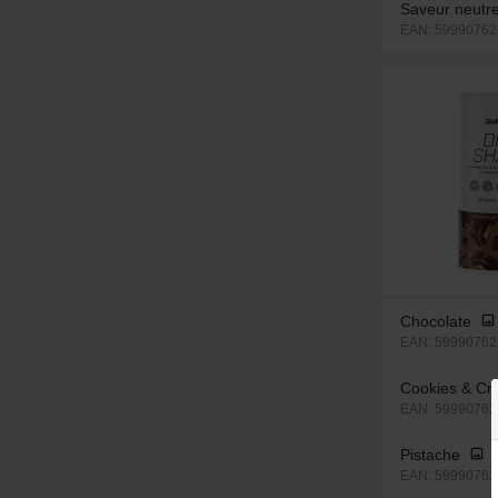
Saveur neutr
EAN: 59990762
Chocolate
EAN: 59990762
Cookies & C
EAN: 599907625
Pistache
EAN: 599907625