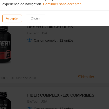
expérience de navigation.
Continuer sans accepter
S'identifier
9199 - DLUO: 16 juin 2029
Accepter
Choisir
DESERT - 100 GÉLULES
BioTech USA
Carton complet: 12 unités
S'identifier
0899 - DLUO: 3 déc. 2028
FIBER COMPLEX - 120 COMPRIMÉS
BioTech USA
Carton complet: 12 unités