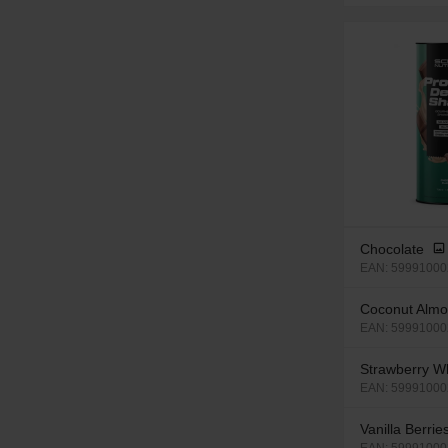
Chocolate
EAN: 59991000
Coconut Alm
EAN: 5999100
Strawberry W
EAN: 59991000
Vanilla Berrie