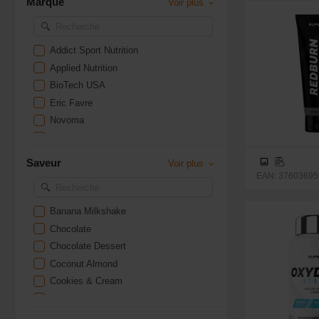
Marque
Voir plus
Addict Sport Nutrition
Applied Nutrition
BioTech USA
Eric Favre
Novoma
Optigura
Pronutrition
Saveur
Voir plus
QNT
EAN: 376036959
STC Nutrition
Scitec Nutrition
Banana Milkshake
Sculpt
Chocolate
Superset Nutrition
Chocolate Dessert
Yam Nutrition
Coconut Almond
Cookies & Cream
Fruit Punch
Peach