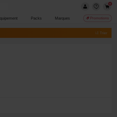
0
quipement
Packs
Marques
Promotions
Trier