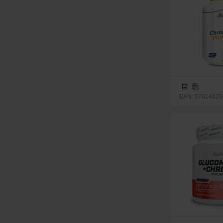
700g
720g
1000g
1500g
1800g
EAN: 37014026