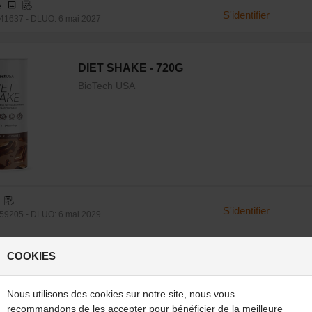
e
S'identifier
41637 - DLUO: 6 mai 2027
DIET SHAKE - 720G
BioTech USA
S'identifier
59205 - DLUO: 6 mai 2029
ream
S'identifier
COOKIES
9229 - DLUO: 21 avr. 2029
Nous utilisons des cookies sur notre site, nous vous
S'identifier
9250 - DLUO: 17 janv. 2028
recommandons de les accepter pour bénéficier de la meilleure