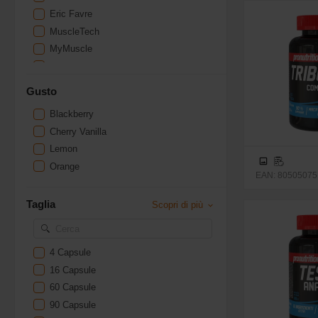
Eric Favre
MuscleTech
MyMuscle
Nutraclear
Olimp Sport Nutrition
Gusto
Optigura
Blackberry
Pharmapure
Cherry Vanilla
Pronutrition
Lemon
QNT
Orange
Scitec Nutrition
EAN: 80505075
Sport Diet Nutrition
Taglia
Scopri di più
Stacker 2
Superset Nutrition
Weider
4 Capsule
Yam Nutrition
16 Capsule
Zoomad Labs
60 Capsule
90 Capsule