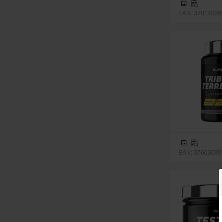
EAN: 370140260
EAN: 37603695