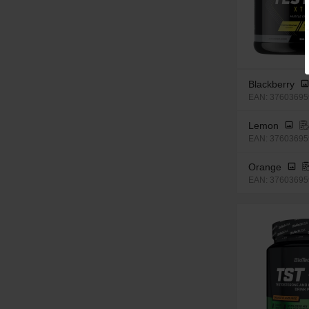
Blackberry
EAN: 376036959
Lemon
EAN: 37603695
Orange
EAN: 37603695