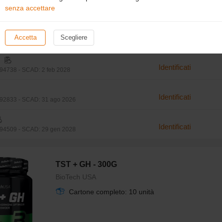
senza accettare
PROMOZIONE
Acquista 3 e ricevi gratuitamente 1
Accetta
Scegliere
Identificati
4738 - SCAD: 2 feb 2028
Identificati
92833 - SCAD: 31 ago 2026
Identificati
94509 - SCAD: 29 gen 2028
TST + GH - 300G
BioTech USA
Cartone completo: 10 unità