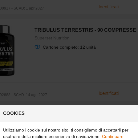
Identificati
0917 - SCAD: 1 apr 2027
TRIBULUS TERRESTRIS - 90 COMPRESSE
Superset Nutrition
Cartone completo: 12 unità
Identificati
92888 - SCAD: 14 ago 2027
COOKIES
TESTO GH XTREME - 300G
Superset Nutrition
Utilizziamo i cookie sul nostro sito, ti consigliamo di accettarli per
Cartone completo: 6 unità
usufruire della migliore esperienza di navigazione.
Continuare