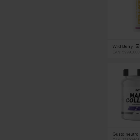
Wild Berry
EAN: 59991000
Gusto neutro