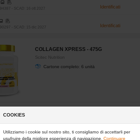
Identificati
4387 - SCAD: 16 ott 2027
Identificati
0297 - SCAD: 15 dic 2027
COLLAGEN XPRESS - 475G
Scitec Nutrition
Cartone completo: 6 unità
Identificati
COOKIES
23420 - SCAD: 17 mar 2028
Utilizziamo i cookie sul nostro sito, ti consigliamo di accettarli per
Identificati
3444 - SCAD: 20 feb 2029
usufruire della migliore esperienza di navigazione.
Continuare