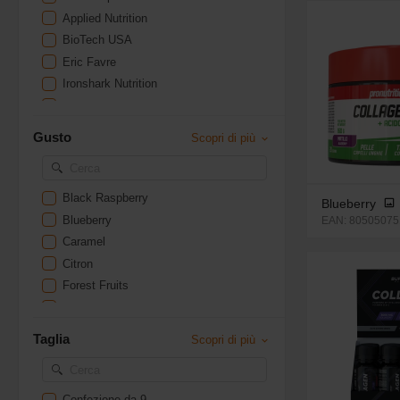
Applied Nutrition
BioTech USA
Eric Favre
Ironshark Nutrition
MyProtein
Natura Force
Gusto
Scopri di più
Novoma
Nutraclear
Olimp Sport Nutrition
Black Raspberry
Blueberry
Optimum Nutrition
Blueberry
EAN: 80505075
Pronutrition
Caramel
QNT
Citron
Scitec Nutrition
Forest Fruits
Superset Nutrition
Framboise
Weider
Fruit Punch
Taglia
Scopri di più
Yam Nutrition
Fruits Rouges
Fruits des Bois
Gusto neutro
Confezione da 9