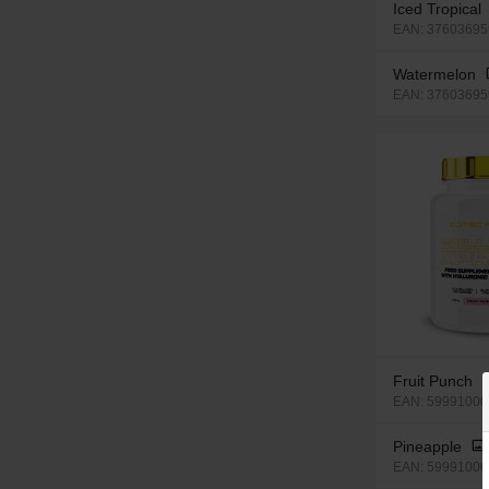
Iced Tropical
EAN: 376036959
Watermelon
EAN: 376036959
Fruit Punch
EAN: 59991000
Pineapple
EAN: 599910002