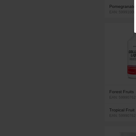
Pomegranate 
EAN: 599910002
Forest Fruits
EAN: 5999076
Tropical Fruit
EAN: 59990762