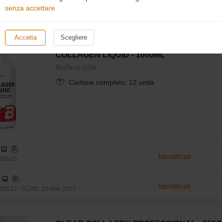
senza accettare
Grapefruit
Identificati
3437 - SCAD: 1 lug 2028
Accetta
Scegliere
COLLAGEN LIQUID - 1000ML
BioTech USA
Cartone completo: 12 unità
Identificati
238620
Identificati
38613 - SCAD: 10 mar 2027