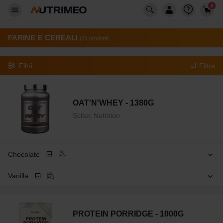
0
FARINE E CEREALI
(31 prodotti)
Filtri
Filtra
OAT'N'WHEY - 1380G
Scitec Nutrition
Chocolate
Vanilla
PROTEIN PORRIDGE - 1000G