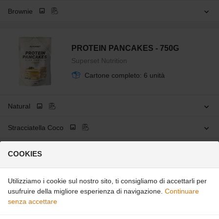
Brownie
PROTEIN PANCAKES - 750G
Superset Nutrition
Cartone completo: 6 unità
Natural
Stracciatella Coco
COOKIES
PROTEIN COOKIE DOUGH - 1000G
Applied Nutrition
Utilizziamo i cookie sul nostro sito, ti consigliamo di accettarli per
usufruire della migliore esperienza di navigazione.
Continuare
PROMOZIONE
senza accettare
Acquista 10 e ricevi gratuitamente 1 Protein
Cookie Dough 1000g