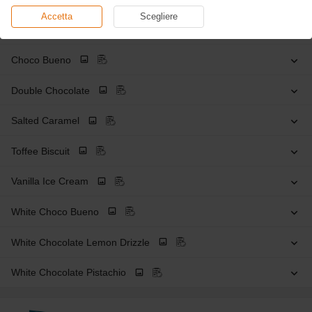
Accetta
Scegliere
Baklava
Choco Bueno
Double Chocolate
Salted Caramel
Toffee Biscuit
Vanilla Ice Cream
White Choco Bueno
White Chocolate Lemon Drizzle
White Chocolate Pistachio