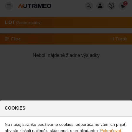
0
LIOT
(Žiadne produkty)
Filtre
Triediť
Neboli nájdené žiadne výsledky
COOKIES
© 2026 Nutrimeo. Všetky práva vyhradené
Obchodné
Slovensko
podmienky
|
Staň sa našim zákazníkom
|
Cookies
Na našej stránke používame cookies, odporúčame vám ich prijať,
aby ste získali najlepšiu skúsenosť s prehliadaním.
Pokračovať